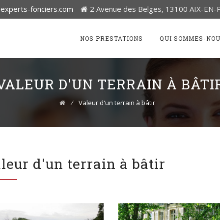
experts-fonciers.com
2 Avenue des Belges, 13100 AIX-EN
Skip
to
NOS PRESTATIONS
QUI SOMMES-NOU
content
VALEUR D'UN TERRAIN À BÂTI
⁄
Valeur d'un terrain à bâtir
leur d'un terrain à bâtir