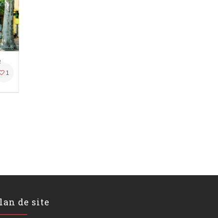
Valeur vénale (succession)
1
lan de site