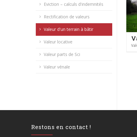
Eviction – calculs d'indemnités
Rectification de valeurs
Valeur d'un terrain à bâtir
Valeur locative
Val
Valeur parts de Sci
Valeur vénale
Restons en contact !