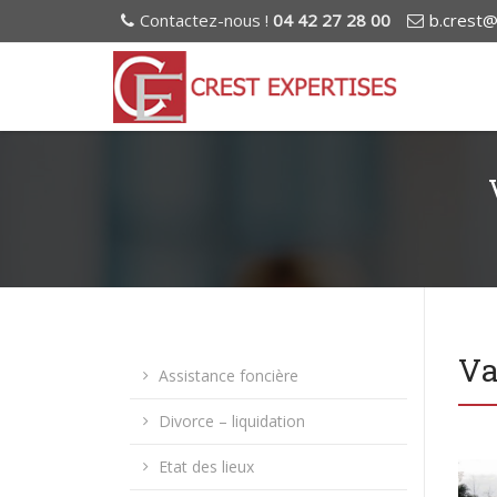
Contactez-nous !
04 42 27 28 00
b.crest@
Va
Assistance foncière
Divorce – liquidation
Etat des lieux