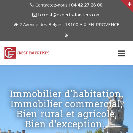
Contactez-nous !
04 42 27 28 00
b.crest@experts-fonciers.com
2 Avenue des Belges, 13100 AIX-EN-PROVENCE
Skip
to
content
Immobilier d’habitation,
Immobilier commercial,
Bien rural et agricole,
Bien d’exception…