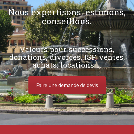
Nous expertisons, estimons,
conseillons.
Valeurs pour successions,
donations, divorces, ISF, ventes,
achats, locations …
Faire une demande de devis